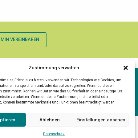
RMIN VEREINBAREN
Zustimmung verwalten
ptimales Erlebnis zu bieten, verwenden wir Technologien wie Cookies, um
mationen zu speichern und/oder darauf zuzugreifen. Wenn du diesen
040 4 68 97 08 90
n zustimmst, können wir Daten wie das Surfverhalten oder eindeutige IDs
ebsite verarbeiten. Wenn du deine Zustimmung nicht erteilst oder
t, können bestimmte Merkmale und Funktionen beeinträchtigt werden.
ptieren
Ablehnen
Einstellungen ansehen
Datenschutz