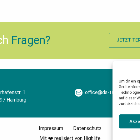
och
Fragen?
JETZT TE
Um dir ein o
Geräteinfor
rhafenstr. 1
office@ds-tax.de
Technologie
auf dieser W
97 Hamburg
zurückziehs
Akze
Impressum
Datenschutz
Mit ❤️ realisiert von
Highlife