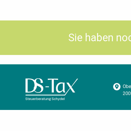
Sie haben n
Obe
200